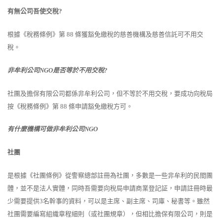
有無公司吾使交稅
?
根據《稅務條例》第
88
條獲豁免繳稅的慈善機構及慈善信託可不用交
稅。
非牟利公司
NGO
是否等於不用交稅
?
社團及擔保有限公司都係非牟利公司，但不等於不用交稅，要成功向稅局
按《稅務條例》第
88
條申請豁免繳稅方可。
有什麼機構可做非牟利公司
NGO
社團
是根據《社團條例》從警察總部註冊為社團，多數是一些非牟利的民間團
體，並不是法人實體，同時吾需要向稅局申請商業登記証，申請註冊時最
少需要提供
3
名幹事的資料，可以是主席、副主席、司庫、秘書等。雖然
社團需要編寫組織章程細則（或社團規章），但相比擔保有限公司，則是