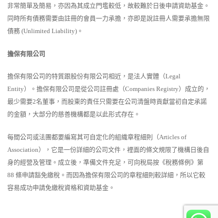
非常簡單及簡易，亦因為其成立門壏較低，故較難於日後申請資助基金。
同時所有債務需要由註冊的會員一力承擔，亦即是說註冊人需要承擔無限
債務
(Unlimited Liability)
。
擔保有限公司
擔保有限公司的特質跟股份有限公司相近，是法人實體（
Legal
Entity
）。擔保有限公司是從公司註冊處（
Companies Registry
）成立的，
最少需要
2
名董事，而股東的責任只需要在公司清盤時貢獻當初自定承諾
的金額，大部分的慈善機構都是以此形式存在。
每間公司或法團都要編寫其可自定化的組織章程細則（
Articles of
Association
），它是一份詳細的公司文件，裡面的條文規限了機構日後自
身的經營及管理。成立後，準備文件充足，可向稅局按《稅務條例》第
88
條申請豁免繳稅。而因為擔保有限公司的章程細則較詳細，所以它較
容易成功申請免繳稅資格和資助基金。