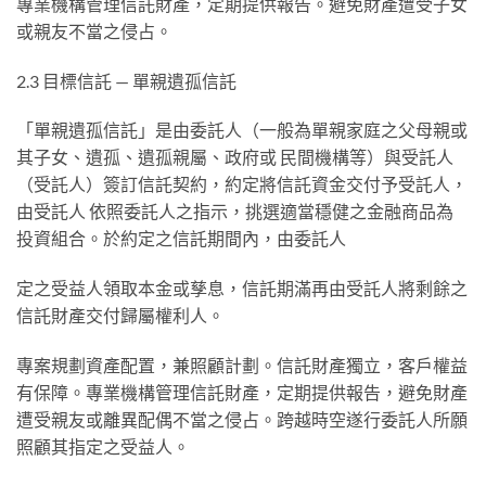
專業機構管理信託財產，定期提供報告。避免財產遭受⼦⼥
或親友不當之侵占。
2.3 ⽬標信託 — 單親遺孤信託
「單親遺孤信託」是由委託⼈（⼀般為單親家庭之⽗⺟親或
其⼦⼥、遺孤、遺孤親屬、政府或 ⺠間機構等）與受託⼈
（受託⼈）簽訂信託契約，約定將信託資⾦交付予受託⼈，
由受託⼈ 依照委託⼈之指⽰，挑選適當穩健之⾦融商品為
投資組合。於約定之信託期間內，由委託⼈
定之受益⼈領取本⾦或孳息，信託期滿再由受託⼈將剩餘之
信託財產交付歸屬權利⼈。
專案規劃資產配置，兼照顧計劃。信託財產獨⽴，客戶權益
有保障。專業機構管理信託財產，定期提供報告，避免財產
遭受親友或離異配偶不當之侵占。跨越時空遂⾏委託⼈所願
照顧其指定之受益⼈。