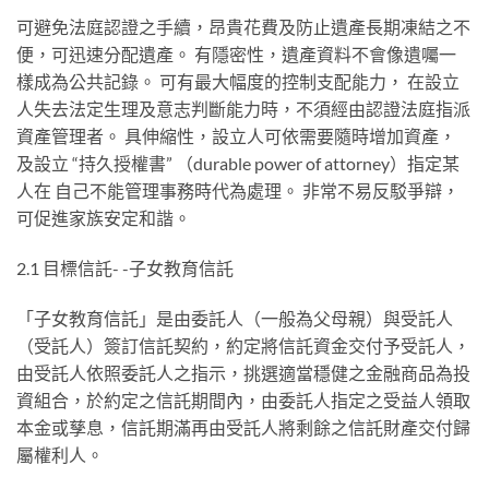
可避免法庭認證之⼿續，昂貴花費及防⽌遺產⻑期凍結之不
便，可迅速分配遺產。 有隱密性，遺產資料不會像遺囑⼀
樣成為公共記錄。 可有最⼤幅度的控制⽀配能⼒， 在設⽴
⼈失去法定⽣理及意志判斷能⼒時，不須經由認證法庭指派
資產管理者。 具伸縮性，設⽴⼈可依需要隨時增加資產，
及設⽴ “持久授權書” （durable power of attorney）指定某
⼈在 ⾃⼰不能管理事務時代為處理。 ⾮常不易反駁爭辯，
可促進家族安定和諧。
2.1 ⽬標信託- -⼦⼥教育信託
「⼦⼥教育信託」是由委託⼈（⼀般為⽗⺟親）與受託⼈
（受託⼈）簽訂信託契約，約定將信託資⾦交付予受託⼈，
由受託⼈依照委託⼈之指⽰，挑選適當穩健之⾦融商品為投
資組合，於約定之信託期間內，由委託⼈指定之受益⼈領取
本⾦或孳息，信託期滿再由受託⼈將剩餘之信託財產交付歸
屬權利⼈。