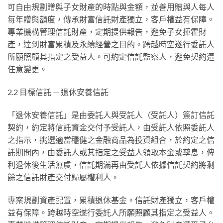
可⾃由規劃贈與⼦⼥財產的時點與⾦額，並善⽤贈與⼈每⼈
每年贈與額度，傳承財富信託財產獨⽴，客戶權益有保障。
專業機構管理信託財產，定期提供報告，避免⼦⼥揮霍財
產，達到財富累積及永續經營之⽬的。跨越時空遂⾏委託⼈
所願照顧其指定之受益⼈。可約定信託監察⼈，避免契約遭
任意變更。
2.2 ⽬標信託 — 退休安養信託
「退休安養信託」是由委託⼈與受託⼈（受託⼈）簽訂信託
契約，約定將信託資⾦交付予受託⼈，由受託⼈依照委託⼈
之指⽰，挑選適當穩健之⾦融商品為投資組合，於約定之信
託期間內，由委託⼈或其指定之受益⼈領取本⾦或孳息，俾
利退休後⽣活無虞，信託期滿再由受託⼈依據信託契約將剩
餘之信託財產交付歸屬權利⼈。
專案規劃資產配置，累積退休基⾦。信託財產獨⽴，客戶權
益有保障。跨越時空遂⾏委託⼈所願照顧其指定之受益⼈。