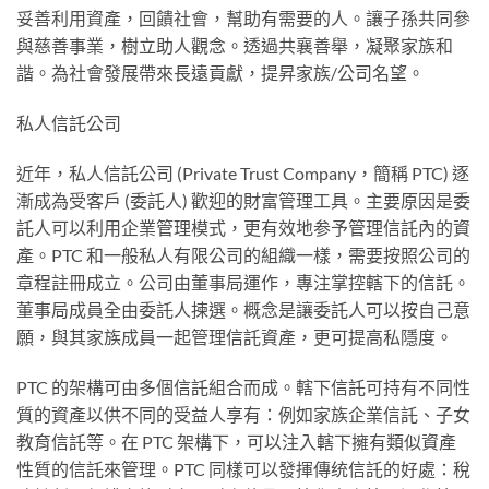
妥善利⽤資產，回饋社會，幫助有需要的⼈。讓⼦孫共同參
與慈善事業，樹⽴助⼈觀念。透過共襄善舉，凝聚家族和
諧。為社會發展帶來⻑遠貢獻，提昇家族/公司名望。
私⼈信託公司
近年，私⼈信託公司 (Private Trust Company，簡稱 PTC) 逐
漸成為受客⼾ (委託⼈) 歡迎的財富管理⼯具。主要原因是委
託⼈可以利⽤企業管理模式，更有效地参予管理信託內的資
產。PTC 和⼀般私⼈有限公司的組織⼀樣，需要按照公司的
章程註冊成⽴。公司由董事局運作，專注掌控轄下的信託。
董事局成員全由委託⼈揀選。概念是讓委託⼈可以按⾃⼰意
願，與其家族成員⼀起管理信託資產，更可提⾼私隱度。
PTC 的架構可由多個信託組合⽽成。轄下信託可持有不同性
質的資產以供不同的受益⼈享有：例如家族企業信託、⼦⼥
教育信託等。在 PTC 架構下，可以注⼊轄下擁有類似資產
性質的信託來管理。PTC 同樣可以發揮傳统信託的好處：稅