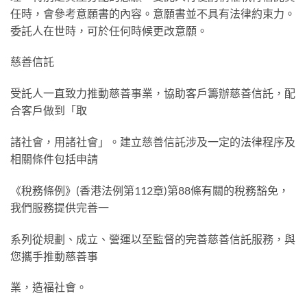
任時，會參考意願書的內容。意願書並不具有法律約束⼒。
委託⼈在世時，可於任何時候更改意願。
慈善信託
受託⼈⼀直致⼒推動慈善事業，協助客戶籌辦慈善信託，配
合客戶做到「取
諸社會，⽤諸社會」。建⽴慈善信託涉及⼀定的法律程序及
相關條件包括申請
《稅務條例》(⾹港法例第112章)第88條有關的稅務豁免，
我們服務提供完善⼀
系列從規劃、成⽴、營運以⾄監督的完善慈善信託服務，與
您攜⼿推動慈善事
業，造福社會。