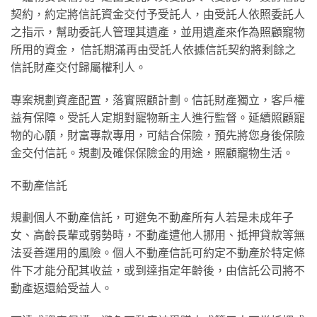
契約，約定將信託資⾦交付予受託⼈，由受託⼈依照委託⼈
之指⽰，幫助委託⼈管理其遺產，並⽤遺產來作為照顧寵物
所⽤的資⾦， 信託期滿再由受託⼈依據信託契約將剩餘之
信託財產交付歸屬權利⼈。
專案規劃資產配置，落實照顧計劃。信託財產獨⽴，客戶權
益有保障。受託⼈定期對寵物新主⼈進⾏監督。延續照顧寵
物的⼼願，財富專款專⽤，可結合保險，預先將您⾝後保險
⾦交付信託。規劃及確保保險⾦的⽤途，照顧寵物⽣活。
不動產信託
規劃個⼈不動產信託，可避免不動產所有⼈若是未成年⼦
⼥、⾼齡⻑輩或弱勢時，不動產遭他⼈挪⽤、抵押貸款等無
法妥善運⽤的⾵險。個⼈不動產信託可約定不動產於特定條
件下才能分配其收益，或到達指定年齡後，由信託公司將不
動產返還給受益⼈。