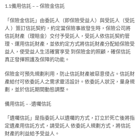
1.1備⽤信託 – – 保險⾦信託
「保險⾦信託」由委託⼈（即保險受益⼈）與受託⼈（受託
⼈ ）簽訂信託契約，約定當保險事故發⽣時，保險公司將
信託財產（理賠⾦）交付予受託⼈，受託⼈依信託契約管
理、運⽤信託財產，並依約定⽅式將信託財產分配給保險受
益⼈，使受益⼈⽣活確實享受 到保險⾦的照顧，確保信託
真正發揮照護及保障的功能。
保險⾦可預先規劃利⽤，防⽌信託財產被惡意侵占。信託財
產給付可依委託⼈之需求靈活設計。依委託⼈狀況，量⾝規
劃，並於信託期間動態調整。
備⽤信託 – -遺囑信託
「遺囑信託」是指委託⼈以遺囑的⽅式，訂⽴於死亡後將指
定遺產⽤信託⽅式，請受託⼈ 依委託⼈規劃⽅式，將信託
財產的利益給予受益⼈。