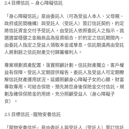
2.4 ⽬標信託 — ⾝⼼障礙信託
「⾝⼼障礙信託」是由委託⼈（可為受益⼈本⼈、⽗⺟親、
政府或⺠間機構）與受託⼈（受託⼈）簽訂信託契約，約定
將信託資⾦交付予受託⼈，由受託⼈依照委託⼈之指⽰，挑
選適當穩健之⾦融商品為投資組合，於約定之信託期間內，
由委託⼈指定之受益⼈領取本⾦或孳息，信託期滿再由受託
⼈將剩餘之信託財產交付歸屬權利⼈。
專案規劃資產配置，落實照顧計劃。信託財產獨⽴，客戶權
益有保障。受託⼈定期提供報告，委託⼈及受益⼈可定期瞭
解信託財產運⽤狀況。延續照顧⾝⼼障礙⼦⼥的⼼願，財富
專款專⽤。可結合保險，預先將您⾝後保險⾦交付信託，規
劃及確保保險⾦的⽤途，充分照顧受益⼈（⾝⼼障礙⼦
⼥）。
2.5 ⽬標信託 –寵物安養信託
「寵物安養信托」是由委託⼈與受託⼈（受託⼈）簽訂信託