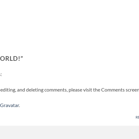
ORLD!
”
:
 editing, and deleting comments, please visit the Comments screen
Gravatar
.
R