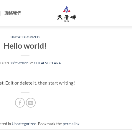
聯絡我們
UNCATEGORIZED
Hello world!
ED ON
08/25/2022
BY
CHEALSE CLARA
 Edit or delete it, then start writing!
sted in
Uncategorized
. Bookmark the
permalink
.