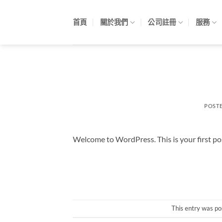
Skip
to
首頁
關於我們
公司註冊
服務
content
POST
Welcome to WordPress. This is your first post.
This entry was po