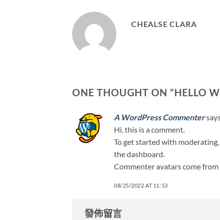
CHEALSE CLARA
ONE THOUGHT ON “
HELLO W
A WordPress Commenter
says
Hi, this is a comment.
To get started with moderating,
the dashboard.
Commenter avatars come from
08/25/2022 AT 11:53
發佈留言