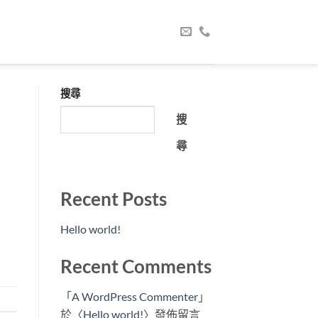
搜尋
搜
尋
Recent Posts
Hello world!
Recent Comments
「
A WordPress Commenter
」
於〈
Hello world!
〉發佈留言